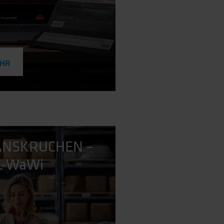
EHR
HANSKRUCHEN –
TL-WaWi