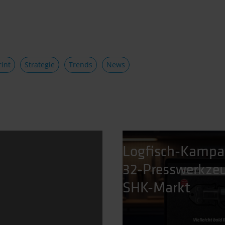
rint
Strategie
Trends
News
Logfisch-Kampa
32-Presswerkzeu
SHK-Markt