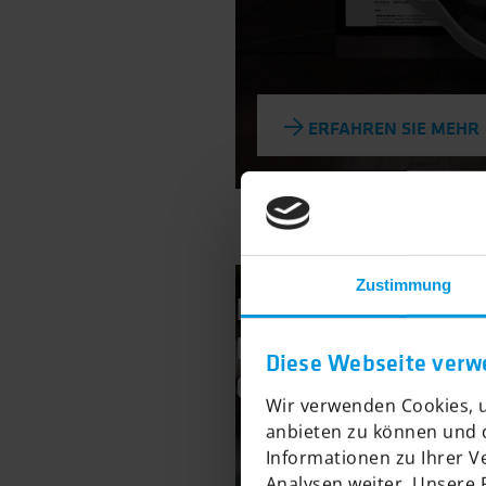
ERFAHREN SIE MEHR
Zustimmung
Davidoff:
Neuer Brandchanne
Diese Webseite verw
Commerce mit Sho
Wir verwenden Cookies, u
anbieten zu können und d
Informationen zu Ihrer 
Analysen weiter. Unsere 