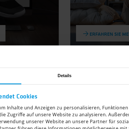
ERFAHREN SIE M
Details
WOLSDORFF Tob
l – Headless
B2C-Onlineshop 
endet Cookies
pware 6
m Inhalte und Anzeigen zu personalisieren, Funktionen 
ie Zugriffe auf unsere Website zu analysieren. Außerd
Verwendung unserer Website an unsere Partner für sozi
Partner führen diese Informationen möglicherweise mit