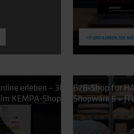
ERFAHREN SIE M
line erleben – 3D,
B2B-Shop für 
n im KEMPA-Shop
Shopware 6 + J