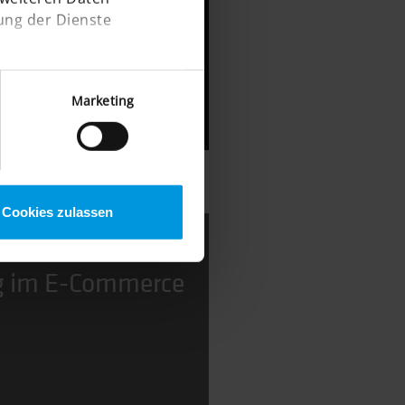
ung der Dienste
EHR
Marketing
Cookies zulassen
e: KI-
g im E-Commerce