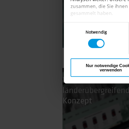
zusammen, die Sie ihnen 
gesammelt haben.
Einwilligungsauswahl
ERFAHREN SIE MEHR
Notwendig
Nur notwendige Cook
verwenden
DOUGLAS:
länderübergreifen
Konzept