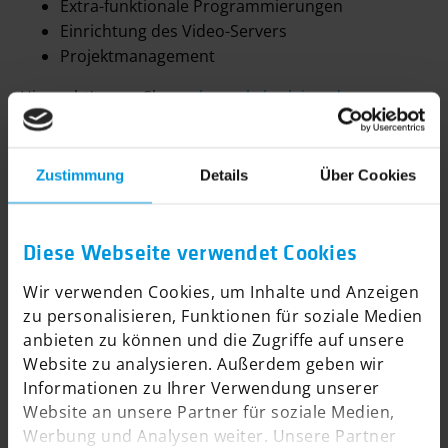
Extra-funktionale Programmierungen
Einrichtung des Video-Servers
Projektmanagement
Hier geht's zum Shop:
abc-verkehrsleiter.de
ZUR ÜBERSICHT
Zustimmung
Details
Über Cookies
Diese Webseite verwendet Cookies
Wir verwenden Cookies, um Inhalte und Anzeigen
zu personalisieren, Funktionen für soziale Medien
anbieten zu können und die Zugriffe auf unsere
Website zu analysieren. Außerdem geben wir
Informationen zu Ihrer Verwendung unserer
Website an unsere Partner für soziale Medien,
Werbung und Analysen weiter. Unsere Partner