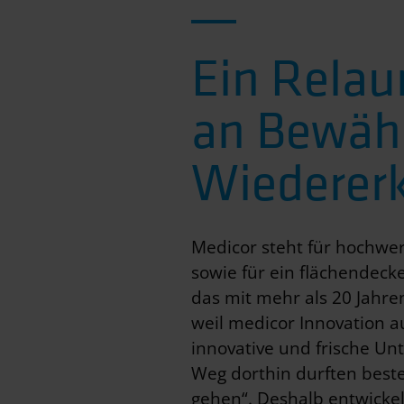
Ein Relaun
an Bewäh
Wieder­er
Medicor steht für hochwe
sowie für ein flächendec
das mit mehr als 20 Jahr
weil medicor Innovation au
innovative und frische 
Weg dorthin durften best
gehen“. Deshalb entwickel