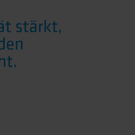
ät stärkt,
 den
ht.