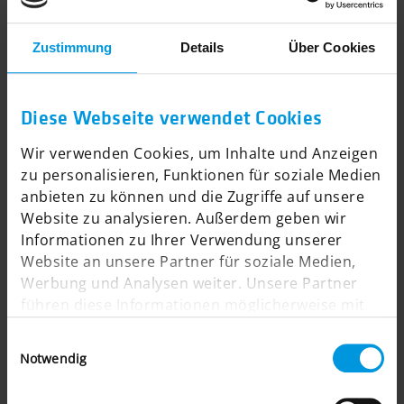
Touchpoints
: Bewertungen, Social Sharing,
Empfehlungsprogramme, Community-
Zustimmung
Details
Über Cookies
Plattformen.
Die Customer Journey im B2B vs.
Diese Webseite verwendet Cookies
B2C
Wir verwenden Cookies, um Inhalte und Anzeigen
Auch wenn die Struktur der Customer Journey gleich
zu personalisieren, Funktionen für soziale Medien
bleibt, unterscheiden sich Inhalte und Prozesse
anbieten zu können und die Zugriffe auf unsere
zwischen B2B und B2C deutlich.
Website zu analysieren. Außerdem geben wir
Informationen zu Ihrer Verwendung unserer
B2B Customer Journeys sind häufig komplexer,
Website an unsere Partner für soziale Medien,
langwieriger und beinhalten mehrere
Werbung und Analysen weiter. Unsere Partner
Entscheidungsträger. Vertrauen, individuelle
führen diese Informationen möglicherweise mit
Beratung und fundierte Informationen (z. B.
weiteren Daten zusammen, die Sie ihnen
Whitepapers, Webinare) spielen eine zentrale Rolle.
Einwilligungsauswahl
bereitgestellt haben oder die sie im Rahmen Ihrer
Kaufentscheidungen basieren hier meist auf
Notwendig
Nutzung der Dienste gesammelt haben.
nachvollziehbaren Argumenten, langfristigem Nutzen
und ROI.