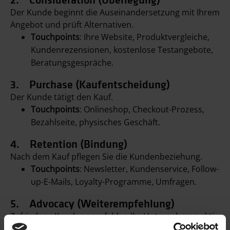
Der Kunde beginnt die Auseinandersetzung mit Ihrem
Angebot und prüft Alternativen.
Touchpoints
: Ihre Website, Produktvergleiche,
Kundenrezensionen, kostenlose Testangebote,
Beratungsgespräche.
3. Purchase (Kaufentscheidung)
Der Kunde tätigt den Kauf.
Touchpoints
: Onlineshop, Checkout-Prozess,
Bezahlseite, physisches Geschäft.
4. Retention (Bindung)
Nach dem Kauf pflegen Sie die Kundenbeziehung.
Touchpoints
: Newsletter, Kundenservice, Follow-
up-E-Mails, Loyalty-Programme, Umfragen.
5. Advocacy (Weiterempfehlung)
Zufriedene Kunden empfehlen Ihr Unternehmen aktiv
weiter.