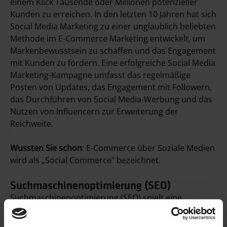
einem Klick Tausende oder Millionen potenzieller
Kunden zu erreichen. In den letzten 10 Jahren hat sich
Social Media Marketing zu einer unglaublich beliebten
Methode im E-Commerce Marketing entwickelt, um
Markenbewusstsein zu schaffen und das Engagement
mit Kunden zu fördern. Eine erfolgreiche Social Media
Marketing-Kampagne umfasst das regelmäßige
Posten von Updates, das Engagement mit Followern,
das Durchführen von Social Media-Werbung und das
Nutzen von Influencern zur Erweiterung der
Reichweite.
Wussten Sie schon
: E-Commerce über Soziale Medien
wird als „Social Commerce“ bezeichnet.
Suchmaschinenoptimierung (SEO)
Suchmaschinenoptimierung (SEO) spielt eine
wesentliche Rolle bei der Steigerung der Online-
Sichtbarkeit Ihres Unternehmens, und damit auch im