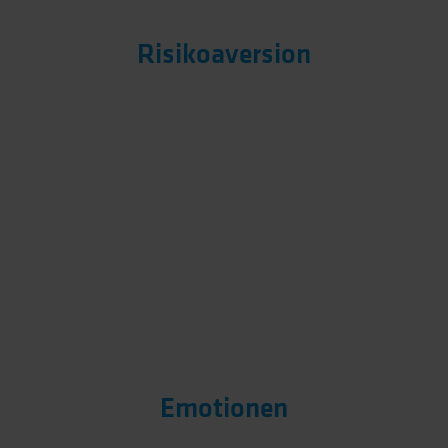
Risikoaversion
„Never change a running system“
- gerade in
schwierigen Zeiten.
Entscheider müssen überzeugt
werden, unbekannte Produkte oder Services
einzuführen.
Emotionen