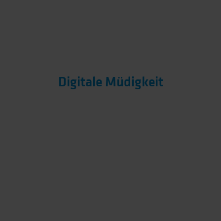
Digitale Müdigkeit
Entscheider werden mit einem hohen digitalen
Werbeaufkommen konfrontiert.
Gatekepper und
Werbeblocker filtern und schützen vor dieser „​​​
Geräuschkulisse“
.