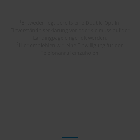
1
Entweder liegt bereits eine Double-Opt-In-
Einverständniserklärung vor oder sie muss auf der
Landingpage eingeholt werden.
2
Hier empfehlen wir, eine Einwilligung für den
Telefonanruf einzuholen.
Unternehmen, die wir messbar
weiter gebracht haben.