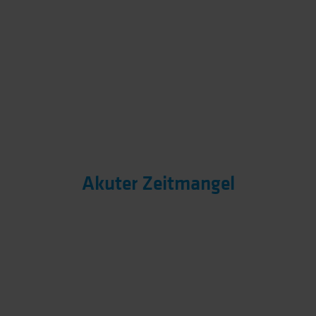
Akuter Zeitmangel
Mitarbeiter sind ausgelastet.
Es bleibt keine Zeit für
Recherchen - erst recht nicht für Werbung auf den
unterschiedlichsten Kanälen. Weder in der
Schaltung noch im Konsum.