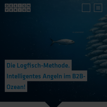
Die Logfisch-Methode.
Intelligentes Angeln im B2B-
Ozean!