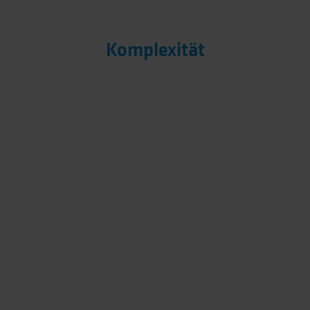
Komplexität
Der Job-Alltag wird immer komplexer.
Kundenanforderungen und Vorschriften lassen
keine Zeit für einen Blick über den Tellerrand.