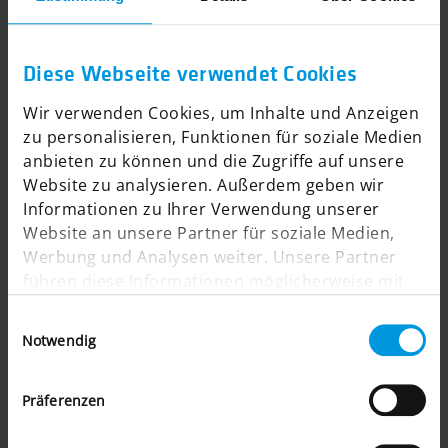
ERFAHREN SIE MEHR
Diese Webseite verwendet Cookies
Wir verwenden Cookies, um Inhalte und Anzeigen
zu personalisieren, Funktionen für soziale Medien
anbieten zu können und die Zugriffe auf unsere
Website zu analysieren. Außerdem geben wir
WOLSDORFF Tobacco:
Informationen zu Ihrer Verwendung unserer
B2C-Onlineshop mit Altersprüfung
Website an unsere Partner für soziale Medien,
Werbung und Analysen weiter. Unsere Partner
führen diese Informationen möglicherweise mit
weiteren Daten zusammen, die Sie ihnen
Einwilligungsauswahl
bereitgestellt haben oder die sie im Rahmen Ihrer
Notwendig
Nutzung der Dienste gesammelt haben.
Präferenzen
ERFAHREN SIE MEHR