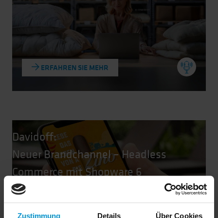
ERFAHREN SIE MEHR
Davidoff:
Neuer Brandchannel – Headless
Commerce mit Shopware 6
Zustimmung
Details
Über Cookies