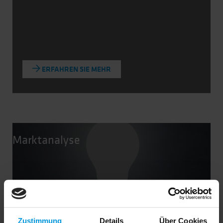
ERFAHREN SIE MEHR
Marktanalyse
Zustimmung
Details
Über Cookies