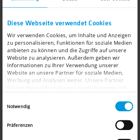
ERFAHREN SIE MEHR
Diese Webseite verwendet Cookies
Wir verwenden Cookies, um Inhalte und Anzeigen
zu personalisieren, Funktionen für soziale Medien
anbieten zu können und die Zugriffe auf unsere
Website zu analysieren. Außerdem geben wir
B2B-Onlineshop als Vertriebskanal für
Informationen zu Ihrer Verwendung unserer
Industrieobjektive
Website an unsere Partner für soziale Medien,
Werbung und Analysen weiter. Unsere Partner
führen diese Informationen möglicherweise mit
weiteren Daten zusammen, die Sie ihnen
Einwilligungsauswahl
bereitgestellt haben oder die sie im Rahmen Ihrer
Notwendig
Nutzung der Dienste gesammelt haben.
Präferenzen
ERFAHREN SIE MEHR